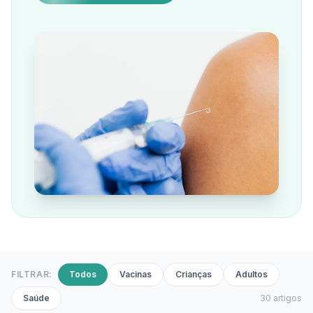
FILTRAR:
Todos
Vacinas
Crianças
Adultos
Saúde
30
artigo
s