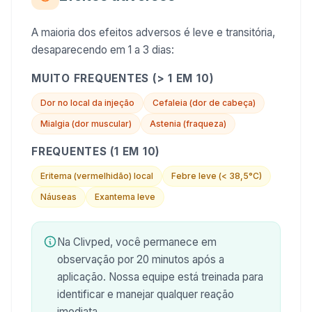
A maioria dos efeitos adversos é leve e transitória,
desaparecendo em 1 a 3 dias:
MUITO FREQUENTES (> 1 EM 10)
Dor no local da injeção
Cefaleia (dor de cabeça)
Mialgia (dor muscular)
Astenia (fraqueza)
FREQUENTES (1 EM 10)
Eritema (vermelhidão) local
Febre leve (< 38,5°C)
Náuseas
Exantema leve
Na Clivped, você permanece em
observação por 20 minutos após a
aplicação. Nossa equipe está treinada para
identificar e manejar qualquer reação
imediata.